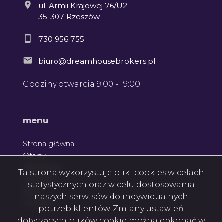
ul. Armii Krajowej 76/U2
35-307 Rzeszów
730 956 755
biuro@dreamhousebrokers.pl
Godziny otwarcia 9:00 - 19:00
Leaflet
|
© OpenMapTiles
© OpenStreetMap contributors
menu
Strona główna
Oferty
Zgłoszenia
Ta strona wykorzystuje pliki cookies w celach
Ulubione
statystycznych oraz w celu dostosowania
Blog
naszych serwisów do indywidualnych
Kontakt
potrzeb klientów. Zmiany ustawień
dotyczących plików cookie można dokonać w