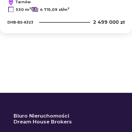
Tarnów
2
2
530 m
4 715,09 zł/m
2 499 000 zł
DHB-BS-6323
+
−
Biuro Nieruchomości
Dream House Brokers