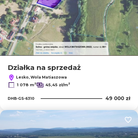
Działka na sprzedaż
Lesko, Wola Matiaszowa
2
2
1 078 m
45,45 zł/m
49 000 zł
DHB-GS-6310
Dodaj