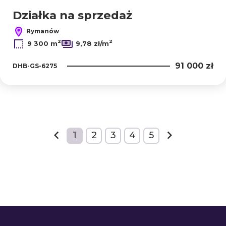
Działka na sprzedaż
Rymanów
2
2
9 300 m
9,78 zł/m
91 000 zł
DHB-GS-6275
+
1
2
3
4
5
−
prev
next
12