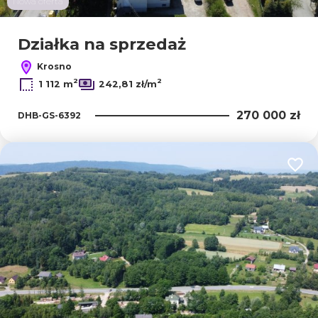
Nowa oferta
Działka na sprzedaż
Krosno
2
2
1 112 m
242,81 zł/m
270 000 zł
DHB-GS-6392
Dodaj