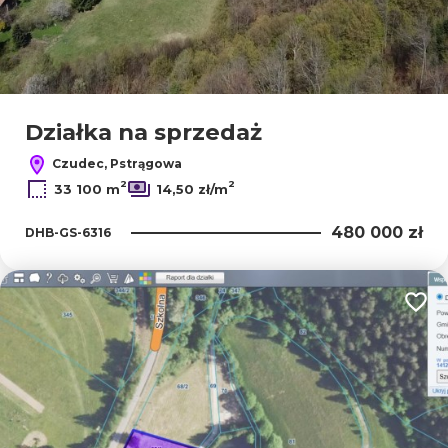
Działka na sprzedaż
Czudec, Pstrągowa
2
2
33 100 m
14,50 zł/m
480 000 zł
DHB-GS-6316
Dodaj