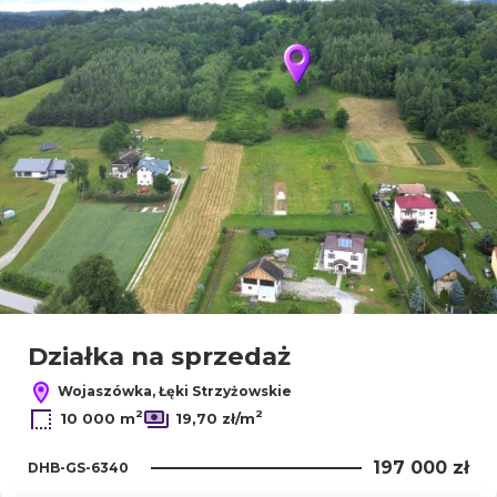
Działka na sprzedaż
Wojaszówka, Łęki Strzyżowskie
2
2
10 000 m
19,70 zł/m
197 000 zł
DHB-GS-6340