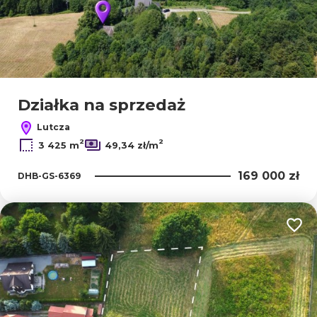
Działka na sprzedaż
Lutcza
2
2
3 425 m
49,34 zł/m
169 000 zł
DHB-GS-6369
Dodaj