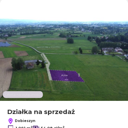
Dodaj
Oferta na wyłączność
Działka na sprzedaż
Dobieszyn
2
2