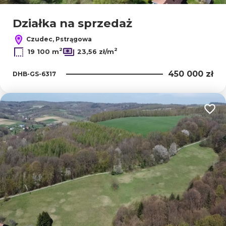
Działka na sprzedaż
Czudec, Pstrągowa
2
2
19 100 m
23,56 zł/m
450 000 zł
DHB-GS-6317
Dodaj