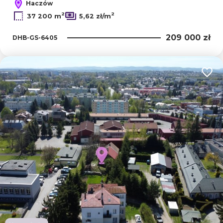
Haczów
2
2
37 200 m
5,62 zł/m
209 000 zł
DHB-GS-6405
Dodaj