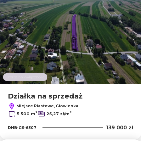
Oferta na wyłączność
Działka na sprzedaż
Miejsce Piastowe, Głowienka
2
2
5 500 m
25,27 zł/m
139 000 zł
DHB-GS-6307