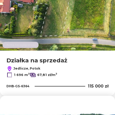
Oferta na wyłączność
Działka na sprzedaż
Jedlicze, Potok
2
2
1 696 m
67,81 zł/m
115 000 zł
DHB-GS-6364
Dodaj