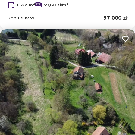
2
2
1 622 m
59,80 zł/m
97 000 zł
DHB-GS-6339
Dodaj