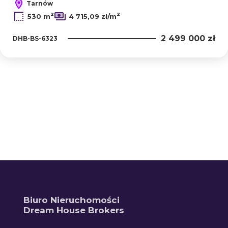
Tarnów
2
2
530 m
4 715,09 zł/m
2 499 000 zł
DHB-BS-6323
+
−
Biuro Nieruchomości
Dream House Brokers