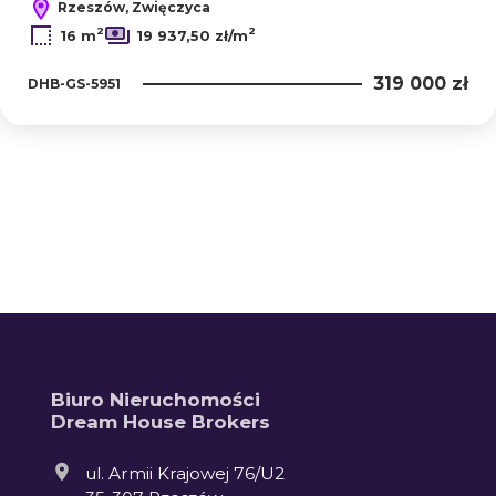
Rzeszów, Zwięczyca
2
2
16 m
19 937,50 zł/m
319 000 zł
DHB-GS-5951
Biuro Nieruchomości
Dream House Brokers
ul. Armii Krajowej 76/U2