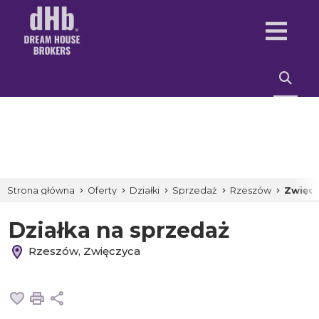
Strona główna
Oferty
Działki
Sprzedaż
Rzeszów
Zwięc
Działka na sprzedaż
Rzeszów, Zwięczyca
Dodaj do ulubionych
Drukuj
Udostępnij