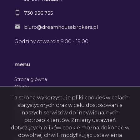
730 956 755
biuro@dreamhousebrokers.pl
Godziny otwarcia 9:00 - 19:00
menu
Strona główna
Oferty
Zgłoszenia
Ta strona wykorzystuje pliki cookies w celach
Ulubione
statystycznych oraz w celu dostosowania
Blog
naszych serwisów do indywidualnych
Kontakt
potrzeb klientów. Zmiany ustawień
dotyczących plików cookie można dokonać w
dowolnej chwili modyfikując ustawienia
Facebook
Facebook
Facebook