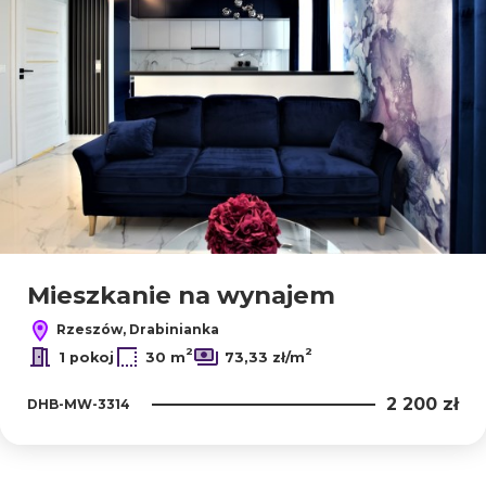
Mieszkanie na wynajem
Rzeszów, Drabinianka
2
2
1 pokoj
30 m
73,33 zł/m
2 200 zł
DHB-MW-3314