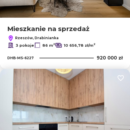
Mieszkanie na sprzedaż
Rzeszów, Drabinianka
2
2
3 pokoje
86 m
10 656,78 zł/m
920 000 zł
DHB-MS-6227
Dodaj