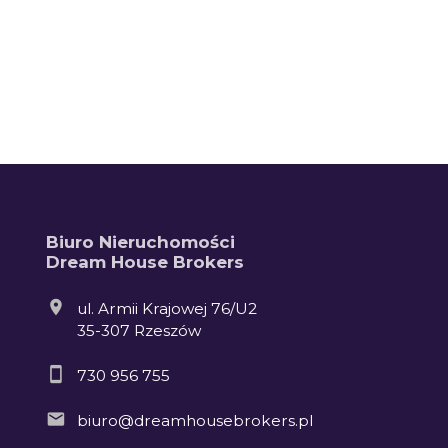
+
−
Biuro Nieruchomości
Dream House Brokers
ul. Armii Krajowej 76/U2
35-307 Rzeszów
730 956 755
biuro@dreamhousebrokers.pl