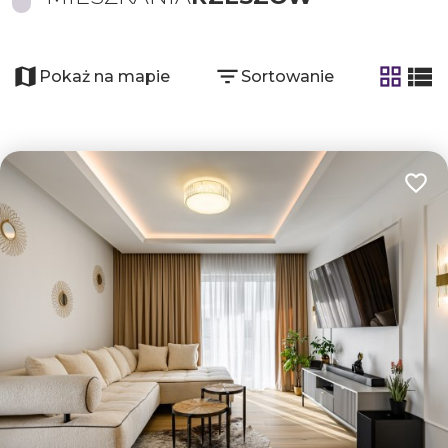
Pokaż na mapie
Sortowanie
tabela
list
Dodaj