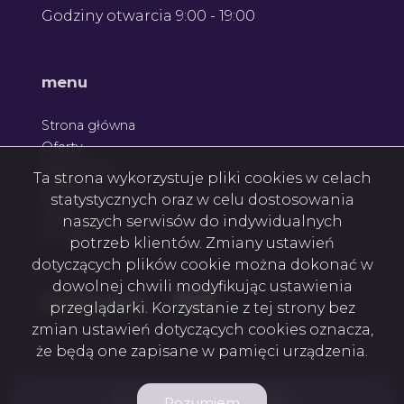
Godziny otwarcia 9:00 - 19:00
Leaflet
menu
Strona główna
Oferty
Zgłoszenia
Ta strona wykorzystuje pliki cookies w celach
Ulubione
statystycznych oraz w celu dostosowania
Blog
naszych serwisów do indywidualnych
Kontakt
potrzeb klientów. Zmiany ustawień
dotyczących plików cookie można dokonać w
dowolnej chwili modyfikując ustawienia
Facebook
Facebook
Facebook
social media
przeglądarki. Korzystanie z tej strony bez
zmian ustawień dotyczących cookies oznacza,
że będą one zapisane w pamięci urządzenia.
Dream House Brokers © 2026
Rozumiem