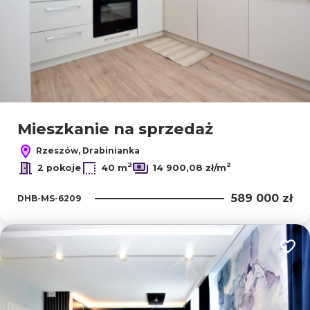
Mieszkanie na sprzedaż
Rzeszów, Drabinianka
2
2
2 pokoje
40 m
14 900,08 zł/m
589 000 zł
DHB-MS-6209
Dodaj