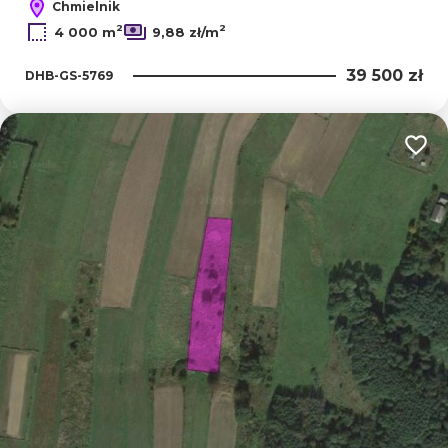
Chmielnik
2
2
4 000 m
9,88 zł/m
39 500 zł
DHB-GS-5769
Dodaj