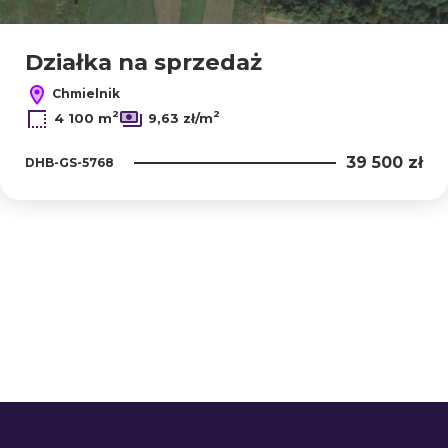
Działka na sprzedaż
Chmielnik
2
2
4 100 m
9,63 zł/m
39 500 zł
DHB-GS-5768
+
−