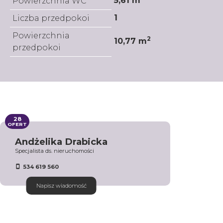
5,61 m
Powierzchnia WC
1
Liczba przedpokoi
Powierzchnia
2
10,77 m
przedpokoi
28
OFERT
Andżelika Drabicka
Specjalista ds. nieruchomości
534 619 560
Napisz wiadomość