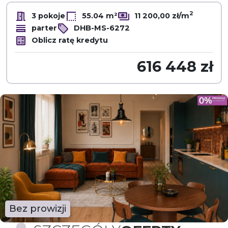
2
3 pokoje
55.04 m²
11 200,00 zł/m
parter
DHB-MS-6272
Oblicz ratę kredytu
616 448 zł
Bez prowizji