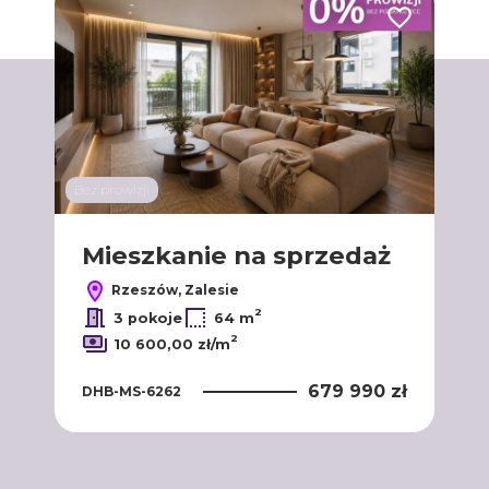
Dodaj do ulubionych
Dodaj do ulub
Bez prowizji
Bez p
ż
Mieszkanie na sprzedaż
M
Rzeszów, Zalesie
2
3 pokoje
64 m
2
10 600,00 zł/m
 zł
679 990 zł
DHB-MS-6262
DHB