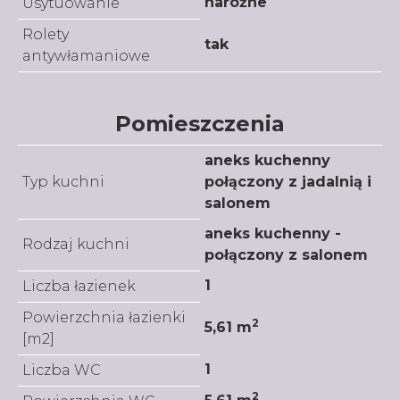
narożne
Usytuowanie
Rolety
tak
antywłamaniowe
Pomieszczenia
aneks kuchenny
Typ kuchni
połączony z jadalnią i
salonem
aneks kuchenny -
Rodzaj kuchni
połączony z salonem
1
Liczba łazienek
Powierzchnia łazienki
2
5,61 m
[m2]
1
Liczba WC
2