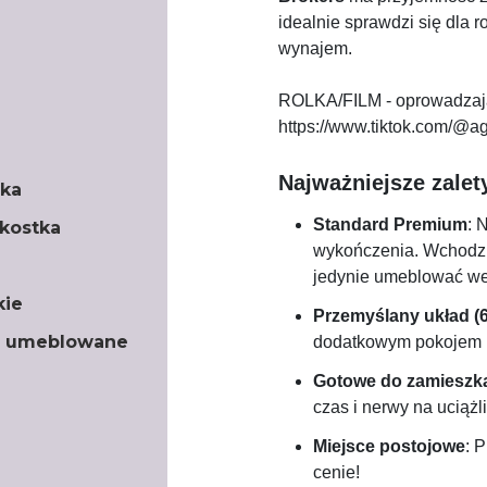
idealnie sprawdzi się dla r
wynajem.
ROLKA/FILM - oprowadzaj
https://www.tiktok.com/@
Najważniejsze zale
ska
Standard Premium
: 
/kostka
wykończenia. Wchodzi
jedynie umeblować we
kie
Przemyślany układ (6
o umeblowane
dodatkowym pokojem n
Gotowe do zamieszk
czas i nerwy na uciążl
Miejsce postojowe
: 
cenie!