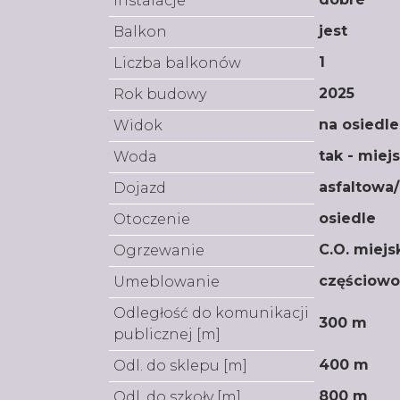
Instalacje
jest
Balkon
1
Liczba balkonów
2025
Rok budowy
na osiedle
Widok
tak - miej
Woda
asfaltowa
Dojazd
osiedle
Otoczenie
C.O. miejs
Ogrzewanie
częściow
Umeblowanie
Odległość do komunikacji
300 m
publicznej [m]
400 m
Odl. do sklepu [m]
800 m
Odl. do szkoły [m]