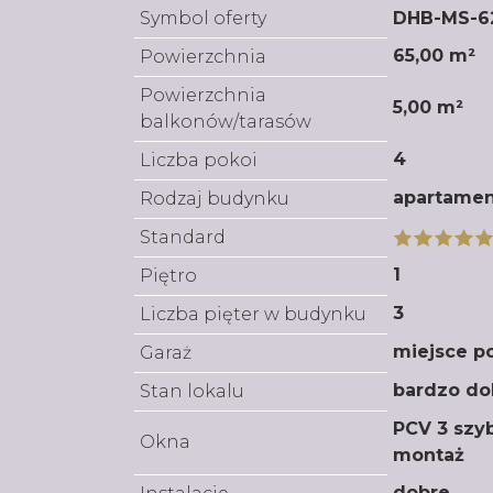
Symbol oferty
DHB-MS-6
65,00 m²
Powierzchnia
Powierzchnia
5,00 m²
balkonów/tarasów
4
Liczba pokoi
apartame
Rodzaj budynku
Standard
1
Piętro
3
Liczba pięter w budynku
miejsce p
Garaż
bardzo do
Stan lokalu
PCV 3 szyb
Okna
montaż
dobre