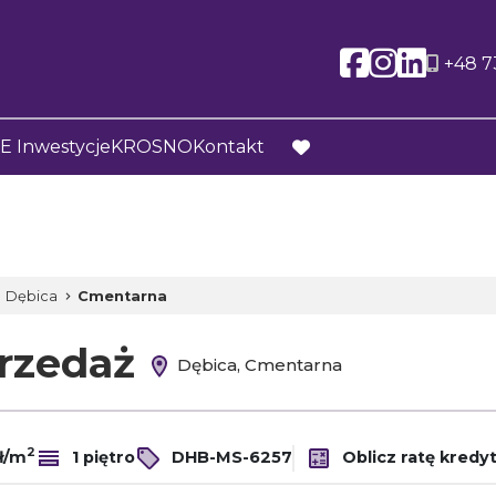
Social l
Social
Soci
+48 7
 Inwestycje
KROSNO
Kontakt
favorite
Dębica
Cmentarna
przedaż
Dębica, Cmentarna
2
ł/m
1 piętro
DHB-MS-6257
Oblicz ratę kredy