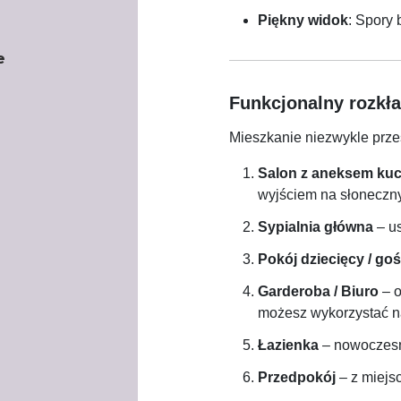
Piękny widok
: Spory
e
Funkcjonalny rozkł
Mieszkanie niezwykle prze
Salon z aneksem k
wyjściem na słoneczny
Sypialnia główna
– us
Pokój dziecięcy / go
Garderoba / Biuro
– o
możesz wykorzystać na
Łazienka
– nowoczesna
Przedpokój
– z miejs