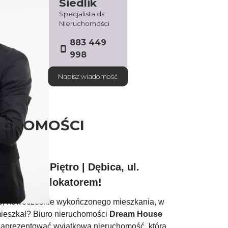
Siedlik
Specjalista ds.
Nieruchomości
883 449
998
Napisz wiadomość
UCHOMOŚCI
m² | 1. Piętro | Dębica, ul.
ierwszym lokatorem!
o, nowocześnie wykończonego mieszkania, w
 mieszkał? Biuro nieruchomości
Dream House
aprezentować wyjątkową nieruchomość, która