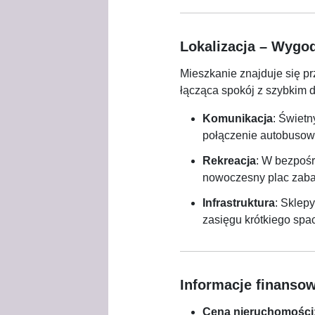
Lokalizacja – Wygod
Mieszkanie znajduje się p
łącząca spokój z szybkim 
Komunikacja
: Świetn
połączenie autobusowe
Rekreacja
: W bezpośr
nowoczesny plac zaba
Infrastruktura
: Sklep
zasięgu krótkiego spa
Informacje finanso
Cena nieruchomości