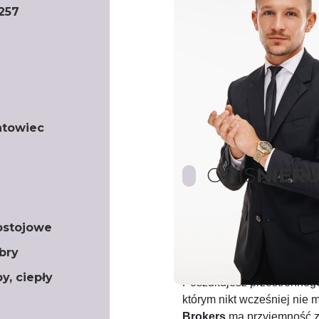
257
ntowiec
OPIS
NIER
ostojowe
NOWE MIESZKANIE 65 
bry
Cmentarna – Bądź p
y, ciepły
Poszukujesz przestronneg
którym nikt wcześniej nie
Brokers
ma przyjemność z