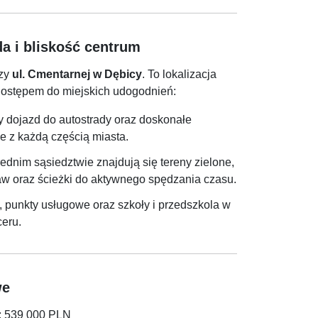
a i bliskość centrum
rzy
ul. Cmentarnej w Dębicy
. To lokalizacja
dostępem do miejskich udogodnień:
y dojazd do autostrady oraz doskonałe
 z każdą częścią miasta.
ednim sąsiedztwie znajdują się tereny zielone,
w oraz ścieżki do aktywnego spędzania czasu.
y, punkty usługowe oraz szkoły i przedszkola w
ceru.
we
: 539 000 PLN