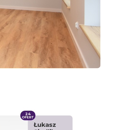
24
OFERT
Łukasz