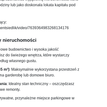
odziny lub jako doskonała lokata kapitału pod
ący:
agentsiedlik/video/7639364983268134176
ty nieruchomości
Nowe budownictwo i wysoka jakość
sz do świeżego wnętrza, które wystarczy
dług własnego gustu.
5 m²)
: Maksymalnie wykorzystana przestrzeń z
a garderobę lub domowe biuro.
ania
: Idealny stan techniczny – oszczędzasz
iwe remonty.
Prywatne, przynależne miejsce parkingowe w