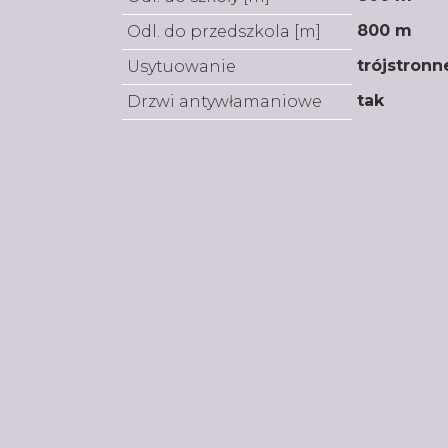
800 m
Odl. do przedszkola [m]
trójstronn
Usytuowanie
tak
Drzwi antywłamaniowe