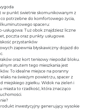
 wygoda
est w punkt świetnie skomunikowanym z
, co potrzebne do komfortowego życia,
 kilkuminutowego spaceru:
o-usługowa: Tuż obok znajdziesz liczne
et, poczta oraz punkty usługowe.
liskość przystanków
wych zapewnia błyskawiczny dojazd do
c.
iraków oraz kort tenisowy niepodal bloku.
alnym atutem tego mieszkania jest
ków. To idealne miejsce na poranny
elaks na świeżym powietrzu, spacer z
miejskiego zgiełku. Widok na zieleń i
u miasta to rzadkość, która znacząco
ruchomości.
anie?
 produkt inwestycyjny generujący wysokie