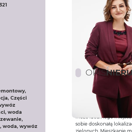
321
OPIS
NIER
emontowy,
Duże 3-pokojowe mieszk
cja, Części
Szkole Informatyki i 
 wywóz
​Szukasz mieszkania, któ
ści, woda
może idealnego miejsca 
rzewanie,
sobie doskonałą lokaliza
e, woda, wywóz
zielonych. Mieszkanie m