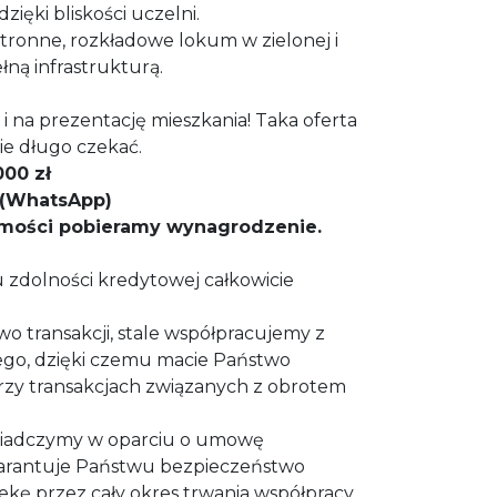
dzięki bliskości uczelni.
estronne, rozkładowe lokum w zielonej i
łną infrastrukturą.
i na prezentację mieszkania! Taka oferta
zie długo czekać.
000 zł
8 (WhatsApp)
omości pobieramy wynagrodzenie.
zdolności kredytowej całkowicie
wo transakcji, stale współpracujemy z
ego, dzięki czemu macie Państwo
przy transakcjach związanych z obrotem
świadczymy w oparciu o umowę
warantuje Państwu bezpieczeństwo
iekę przez cały okres trwania współpracy.