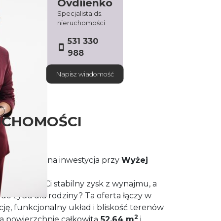
Ovdiienko
Specjalista ds.
nieruchomości
531 330
988
Napisz wiadomość
UCHOMOŚCI
anie – idealna inwestycja przy
Wyżej
Zarządzania
!
re zapewni Ci stabilny zysk z wynajmu, a
do życia dla rodziny? Ta oferta łączy w
cję, funkcjonalny układ i bliskość terenów
2
a powierzchnie całkowitą
52,64 m
i