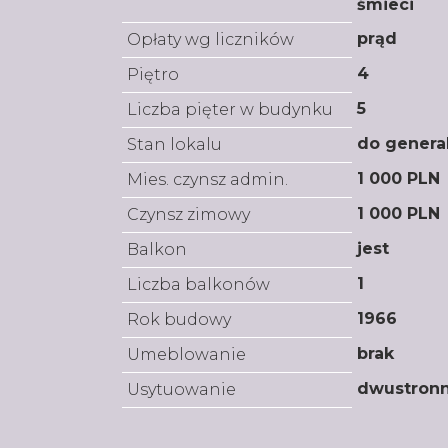
śmieci
prąd
Opłaty wg liczników
4
Piętro
5
Liczba pięter w budynku
do genera
Stan lokalu
1 000 PLN
Mies. czynsz admin.
1 000 PLN
Czynsz zimowy
jest
Balkon
1
Liczba balkonów
1966
Rok budowy
brak
Umeblowanie
dwustron
Usytuowanie