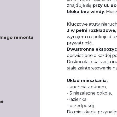
znajduje się
przy ul. B
bloku bez windy
. Mie
​Kluczowe
atuty nieruc
​3 w pełni rozkładowe
wynajem na pokoje dla 
lnego remontu
prywatność.
​Dwustronna ekspozyc
doświetlone o każdej po
​Doskonała lokalizacja 
stałe zainteresowanie n
Układ mieszkania:
- kuchnia z oknem,
- 3 niezależne pokoje,
- łazienka,
ne
- przedpokój.
Do mieszkania przynal