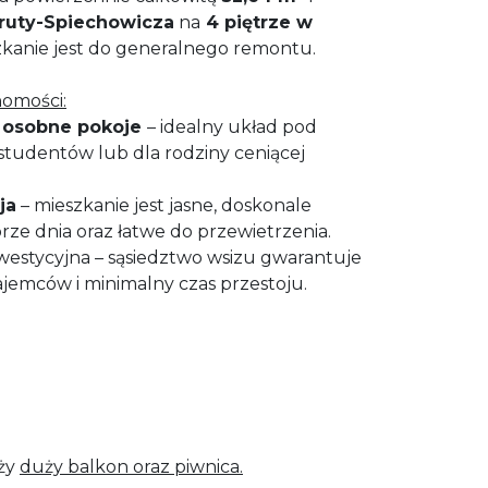
oruty-Spiechowicza
na
4 piętrze w
szkanie jest do generalnego remontu.
homości:
, osobne pokoje
– idealny układ pod
studentów lub dla rodziny ceniącej
ja
– mieszkanie jest jasne, doskonale
rze dnia oraz łatwe do przewietrzenia.
inwestycyjna – sąsiedztwo wsizu gwarantuje
ajemców i minimalny czas przestoju.
eży
duży balkon oraz
piwnica.