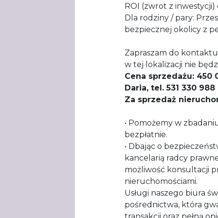
ROI (zwrot z inwestycji) 
​Dla rodziny / pary: Prz
bezpiecznej okolicy z pe
​Zapraszam do kontaktu 
w tej lokalizacji nie będ
Cena sprzedażu: 450 
Daria, tel. 531 330 98
Za sprzedaż nieruch
• Pomożemy w zbadaniu 
bezpłatnie.
• Dbając o bezpieczeńst
kancelarią radcy prawn
możliwość konsultacji 
nieruchomościami.
Usługi naszego biura 
pośrednictwa, która g
transakcji oraz pełną op