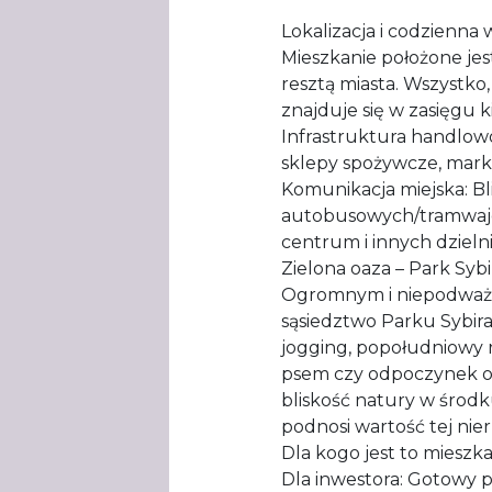
​Lokalizacja i codzienna
​Mieszkanie położone j
resztą miasta. Wszystko
znajduje się w zasięgu
​Infrastruktura handlow
sklepy spożywcze, mark
​Komunikacja miejska: B
autobusowych/tramwajo
centrum i innych dzielni
​Zielona oaza – Park Syb
​Ogromnym i niepodważ
sąsiedztwo Parku Sybira
jogging, popołudniowy r
psem czy odpoczynek od 
bliskość natury w środk
podnosi wartość tej nie
​Dla kogo jest to mieszk
​Dla inwestora: Gotowy