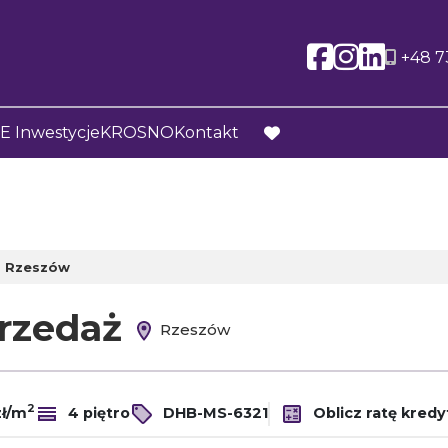
Social l
Social
Soci
+48 7
 Inwestycje
KROSNO
Kontakt
favorite
Rzeszów
przedaż
Rzeszów
2
zł/m
4 piętro
DHB-MS-6321
Oblicz ratę kredy