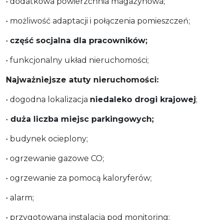
• dodatkowa powierzchnia magazynowa;
• możliwość adaptacji i połączenia pomieszczeń;
•
część socjalna dla pracowników;
• funkcjonalny układ nieruchomości;
Najważniejsze atuty nieruchomości:
• dogodna lokalizacja
niedaleko drogi krajowej
;
•
duża liczba miejsc parkingowych;
• budynek ocieplony;
• ogrzewanie gazowe CO;
• ogrzewanie za pomocą kaloryferów;
• alarm;
• przygotowana instalacja pod monitoring;