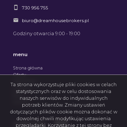
730 956 755
biuro@dreamhousebrokers.pl
Godziny otwarcia 9:00 - 19:00
menu
Strona główna
Oferty
Zgłoszenia
Ta strona wykorzystuje pliki cookies w celach
Ulubione
statystycznych oraz w celu dostosowania
Blog
naszych serwisów do indywidualnych
Kontakt
potrzeb klientów. Zmiany ustawień
dotyczących plików cookie można dokonać w
dowolnej chwili modyfikując ustawienia
Facebook
Facebook
Facebook
social media
przeglądarki. Korzystanie z tej strony bez