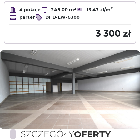
2
4 pokoje
245.00 m²
13,47 zł/m
parter
DHB-LW-6300
3 300 zł
SZCZEGÓŁY
OFERTY