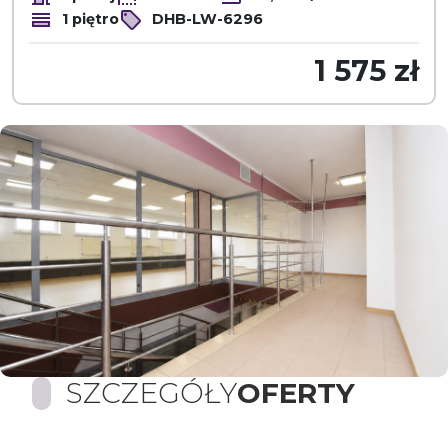
1 piętro
DHB-LW-6296
1 575 zł
SZCZEGÓŁY
OFERTY