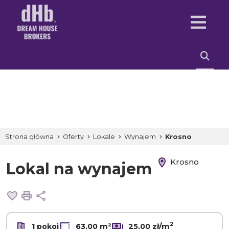
Strona główna
Oferty
Lokale
Wynajem
Krosno
Krosno
Lokal na wynajem
Dodaj do ulubionych
Drukuj
Udostępnij
2
1 pokoj
63.00 m²
25,00 zł/m