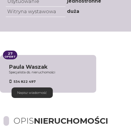
jednostronne
Usytuowanie
duża
Witryna wystawowa
27
OFERT
Paula Waszak
Specjalista ds. nieruchomości
534 822 497
Napisz wiadomość
OPIS
NIERUCHOMOŚCI