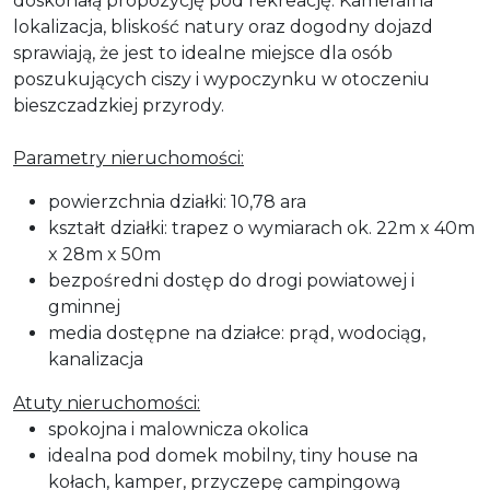
doskonałą propozycję pod rekreację. Kameralna
lokalizacja, bliskość natury oraz dogodny dojazd
sprawiają, że jest to idealne miejsce dla osób
poszukujących ciszy i wypoczynku w otoczeniu
bieszczadzkiej przyrody.
Parametry nieruchomości:
powierzchnia działki: 10,78 ara
kształt działki: trapez o wymiarach ok. 22m x 40m
x 28m x 50m
bezpośredni dostęp do drogi powiatowej i
gminnej
media dostępne na działce: prąd, wodociąg,
kanalizacja
Atuty nieruchomości:
spokojna i malownicza okolica
idealna pod domek mobilny, tiny house na
kołach, kamper, przyczepę campingową