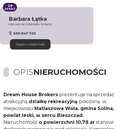
29
OFERT
Barbara Łątka
Kierownik Oddziału Krosno
690 947 700
Napisz wiadomość
OPIS
NIERUCHOMOŚCI
Dream House Brokers
prezentuje na sprzedaż
atrakcyjną
działkę rekreacyjną
położoną w
miejscowości
Matiaszowa Wola, gmina Solina,
powiat leski, w sercu Bieszczad.
Nieruchomość
o powierzchni 10,78 ar
stanowi