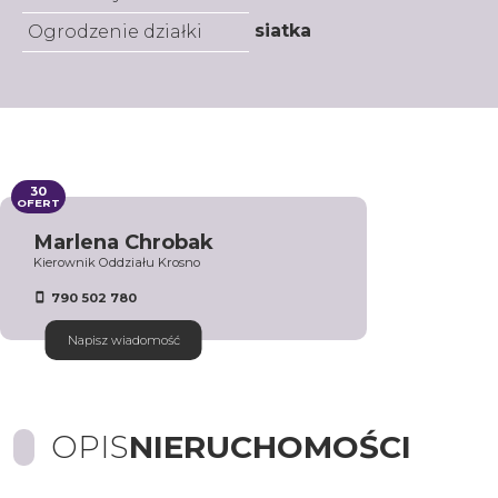
siatka
Ogrodzenie działki
30
OFERT
Marlena Chrobak
Kierownik Oddziału Krosno
790 502 780
Napisz wiadomość
OPIS
NIERUCHOMOŚCI