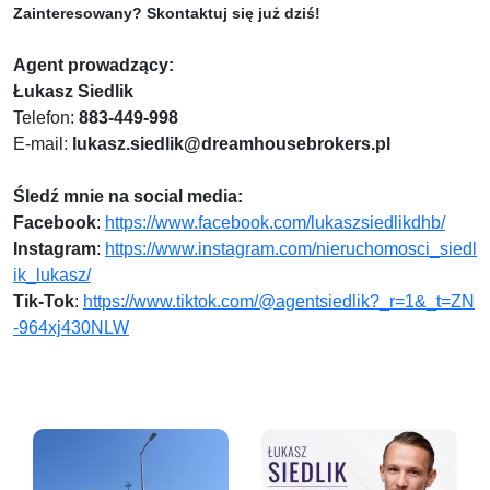
Zainteresowany? Skontaktuj się już dziś!
Agent prowadzący:
Łukasz Siedlik
Telefon:
883-449-998
E-mail:
lukasz.siedlik@dreamhousebrokers.pl
Śledź mnie na social media:
Facebook
:
https://www.facebook.com/lukaszsiedlikdhb/
Instagram
:
https://www.instagram.com/nieruchomosci_siedl
ik_lukasz/
Tik-Tok
:
https://www.tiktok.com/@agentsiedlik?_r=1&_t=ZN
-964xj430NLW