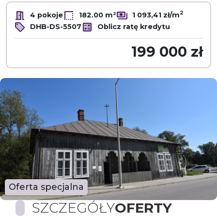
2
4 pokoje
182.00 m²
1 093,41 zł/m
DHB-DS-5507
Oblicz ratę kredytu
199 000 zł
Oferta specjalna
SZCZEGÓŁY
OFERTY